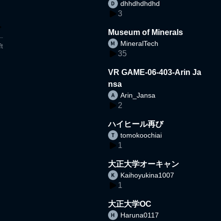
dhhdhdhdhd
3
Museum of Minerals
MineralTech
t
35
VR GAME-06-403-Arin Ja
nsa
Arin_Jansa
2
ハイヒール再び
tomokoochiai
1
大正大学オーキャン
Kaihoyukina1007
1
大正大学OC
Haruna0117