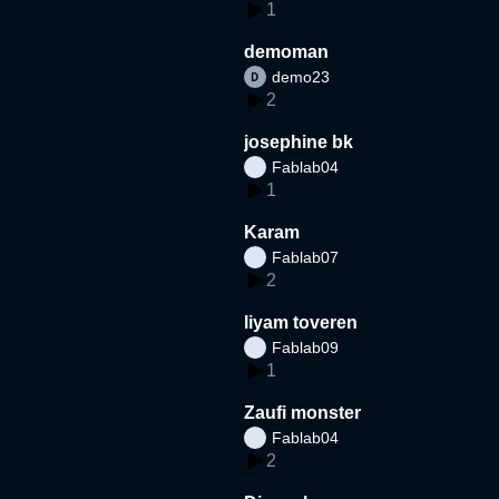
1
demoman
demo23
2
josephine bk
Fablab04
1
Karam
Fablab07
2
liyam toveren
Fablab09
1
Zaufi monster
Fablab04
2