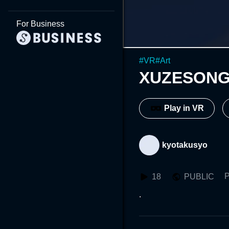
For Business
#
VR
#
Art
XUZESON
Play in VR
kyotakusyo
P
18
PUBLIC
.