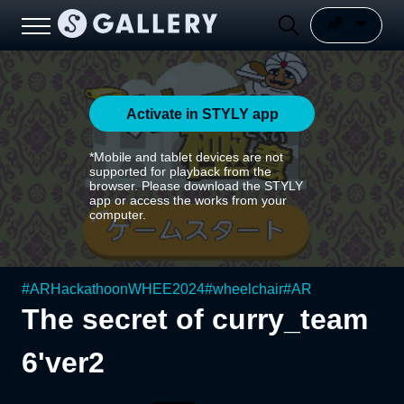
Activate in STYLY app
*Mobile and tablet devices are not
supported for playback from the
browser. Please download the STYLY
app or access the works from your
computer.
#
ARHackathoonWHEE2024
#
wheelchair
#
AR
The secret of curry_team
6'ver2