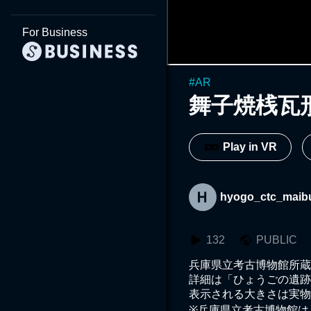
For Business
#
AR
舞子焼桟瓦
Play in VR
hyogo_ctc_maib
132
PUBLIC
兵庫県立考古博物館所蔵

詳細は「ひょうごの遺跡」112号（
表示される大きさは実物
※兵庫県立考古博物館は