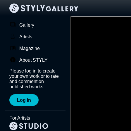
Gallery
Artists
Magazine
About STYLY
Please log in to create
your own work or to rate
and comment on
published works.
Log in
For Artists