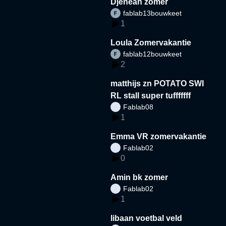
Djeneah zomer
fablab13bouwkeet
1
Loula Zomervakantie
fablab12bouwkeet
2
matthijs zn POTATO SWI
RL stall super tufffffff
Fablab08
1
Emma VR zomervakantie
Fablab02
0
Amin bk zomer
Fablab02
1
libaan voetbal veld