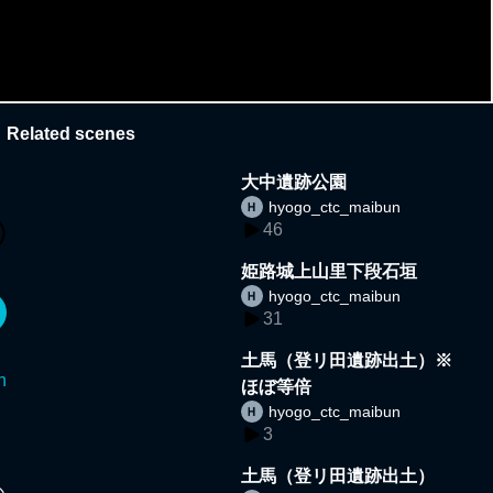
Related scenes
大中遺跡公園
hyogo_ctc_maibun
46
姫路城上山里下段石垣
hyogo_ctc_maibun
31
土馬（登リ田遺跡出土）※
n
ほぼ等倍
hyogo_ctc_maibun
3
土馬（登リ田遺跡出土）
か