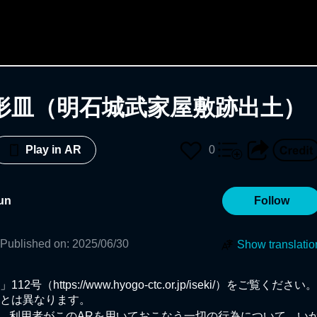
形皿（明石城武家屋敷跡出土）
0
Play in AR
un
Follow
Published on
:
2025/06/30
Show translatio
https://www.hyogo-ctc.or.jp/iseki/）をご覧ください。

とは異なります。

、利用者がこのARを用いておこなう一切の行為について、い