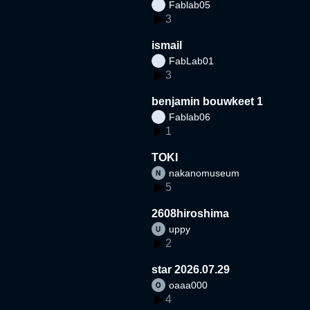
Fablab05
3
ismail
FabLab01
3
benjamin bouwkeet 1
Fablab06
1
TOKI
nakanomuseum
5
2608hiroshima
uppy
2
star 2026.07.29
oaaa000
4