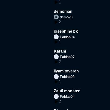
1
demoman
demo23
2
josephine bk
Fablab04
1
Karam
Fablab07
2
liyam toveren
Fablab09
1
Zaufi monster
Fablab04
2