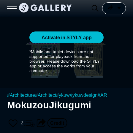
Activate in STYLY app
*Mobile and tablet devices are not
supported for playback from the
browser. Please download the STYLY
app or access the works from your
computer.
#
Architecture
#
Architect
#
ykuw
#
ykuwdesign
#
AR
MokuzouJikugumi
2