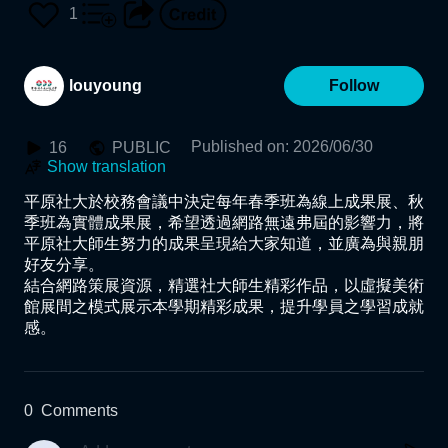
展間）
1
louyoung
Follow
Published on
:
2026/06/30
16
PUBLIC
Show translation
平原社大於校務會議中決定每年春季班為線上成果展、秋
季班為實體成果展，希望透過網路無遠弗屆的影響力，將
平原社大師生努力的成果呈現給大家知道，並廣為與親朋
好友分享。

結合網路策展資源，精選社大師生精彩作品，以虛擬美術
館展間之模式展示本學期精彩成果，提升學員之學習成就
感。
0
Comments