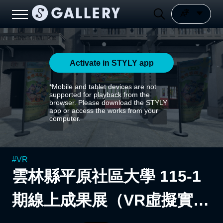
Activate in STYLY app
*Mobile and tablet devices are not
supported for playback from the
browser. Please download the STYLY
app or access the works from your
computer.
#
VR
雲林縣平原社區大學 115-1
期線上成果展（VR虛擬實境