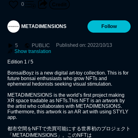
0
METADIMENSIONS
Follow
Published on
:
2022/10/13
5
PUBLIC
Show translation
Edition 1 / 5

BonsaiBoyz is a new digital art-toy collection. This is for 
future bonsai enthusiasts who grow NFTs and 
ephemeral hedonists seeking visual stimulation.

METADIMENSIONS is the world’s first project making 
XR space tradable as NFTs.This NFT is an artwork by 
the artist who collaborates with METADIMENSIONS. 
Furthermore, this artwork is an AR art with using STYLY 
app.

都市空間をNFTで売買可能にする世界初のプロジェクト
「METADIMENSIONS」。このNFTは