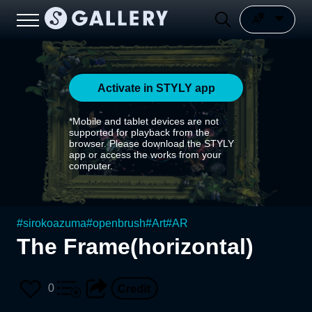
Activate in STYLY app
*Mobile and tablet devices are not
supported for playback from the
browser. Please download the STYLY
app or access the works from your
computer.
#
sirokoazuma
#
openbrush
#
Art
#
AR
The Frame(horizontal)
0