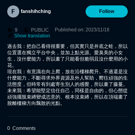
fanshihching
Follow
Published on
:
2023/11/18
9
PUBLIC
Show translation
過去我：把自己看得很重要，但其實只是井底之蛙，所以
位置選在獨立平台中央，並加上點光源。愛臭美的小女
生，沒什麼能力，所以畫了只能看但脆弱且沒什麼用的小
花。

現在我：有意識在向上爬，放在沿樓梯爬升。不過還是沒
什麼能力，不斷尋求外界資源及外人幫助，嚮往頑強的生
活態度，但時常有到處寄生別人的感覺，所以畫了藤蔓。

未來我：希望能堅定信任自己，同樣是自由的，但心態從
頑強擺脫束縛變成恣意的、根本沒束縛，所以在頂端畫了
脫離樓梯方向飄散的光點。
0
Comments