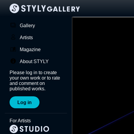
Gallery
Artists
Magazine
About STYLY
Please log in to create
your own work or to rate
and comment on
published works.
Log in
For Artists