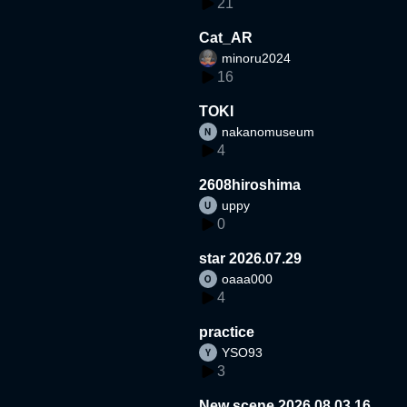
21
Cat_AR
minoru2024
16
TOKI
nakanomuseum
4
2608hiroshima
uppy
0
star 2026.07.29
oaaa000
4
practice
YSO93
3
New scene 2026.08.03.16.