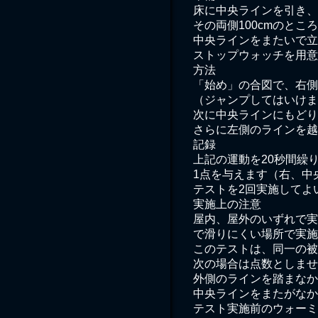
床に中央ラインを引き、

その両側100cmのとこ
中央ラインをまたいで立
ストップウォッチを用意
方法

「始め」の合図で、右側
（ジャンプしてはいけま
次に中央ラインにもどり
さらに左側のラインを越
記録

上記の運動を20秒間繰
1点を与えます（右、中
テストを2回実施してよ
実施上の注意

屋内、屋外のいずれで実
で滑りにくい場所で実施
このテストは、同一の被
次の場合は点数としませ
外側のラインを踏まなか
中央ラインをまたがなか
テスト実施前のウォーミ