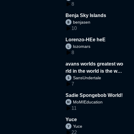
8
Benja Sky Islands
benjasen
10
Lorenzo-HEe heE
lozomars
8
avans worlds greatest wo
rld in the world is the wor
SansUndertale
d
7
Sadie Spongebob World!
MoMIEducation
11
Yuce
Yuce
22