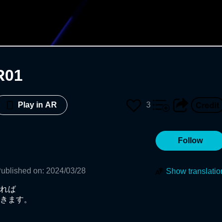
R01
3
Play in AR
Follow
ublished on
:
2024/03/28
Show translatio
れば

きます。
