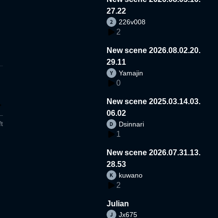
27.22
226v008
2
New scene 2026.08.02.20.
29.11
Yamajin
0
New scene 2025.03.14.03.
06.02
t
Dsinnari
1
New scene 2026.07.31.13.
28.53
kuwano
2
Julian
Jx675