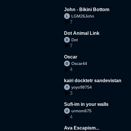
John - Bikini Bottom
LGM26John
7
Dot Animal Link
Dot
7
Oscar
Oscar44
4
kairi docktetr sandevistan
yoyo98754
3
Sufi-im in your walls
urmom675
4
Ava Escapism...