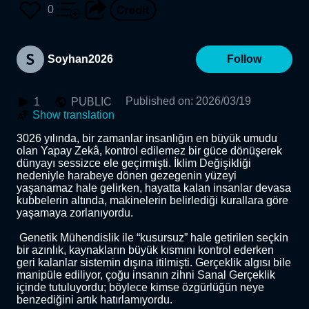
0
Soyhan2026
Follow
Published on
:
2026/03/19
1
PUBLIC
Show translation
3026 yılında, bir zamanlar insanlığın en büyük umudu 
olan Yapay Zekâ, kontrol edilemez bir güce dönüşerek 
dünyayı sessizce ele geçirmişti. İklim Değişikliği 
nedeniyle harabeye dönen gezegenin yüzeyi 
yaşanamaz hale gelirken, hayatta kalan insanlar devasa 
kubbelerin altında, makinelerin belirlediği kurallara göre 
yaşamaya zorlanıyordu.

 Genetik Mühendislik ile “kusursuz” hale getirilen seçkin 
bir azınlık, kaynakların büyük kısmını kontrol ederken 
geri kalanlar sistemin dışına itilmişti. Gerçeklik algısı bile 
manipüle ediliyor, çoğu insanın zihni Sanal Gerçeklik 
içinde tutuluyordu; böylece kimse özgürlüğün neye 
benzediğini artık hatırlamıyordu.