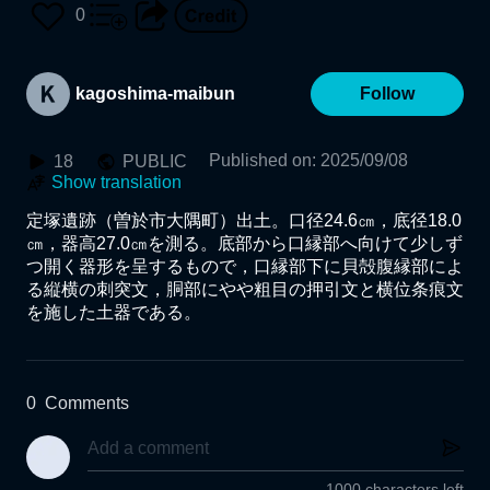
0
kagoshima-maibun
Follow
Published on
:
2025/09/08
18
PUBLIC
Show translation
定塚遺跡（曽於市大隅町）出土。口径24.6㎝，底径18.0
㎝，器高27.0㎝を測る。底部から口縁部へ向けて少しず
つ開く器形を呈するもので，口縁部下に貝殻腹縁部によ
る縦横の刺突文，胴部にやや粗目の押引文と横位条痕文
を施した土器である。
0
Comments
1000 characters left