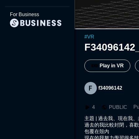
For Business
#
VR
F34096142
Play in VR
f34096142
Pu
4
PUBLIC
主題 | 過去我、現在我、
過去的我比較封閉，喜歡
包覆在殼內

現在的我努力學習很多技