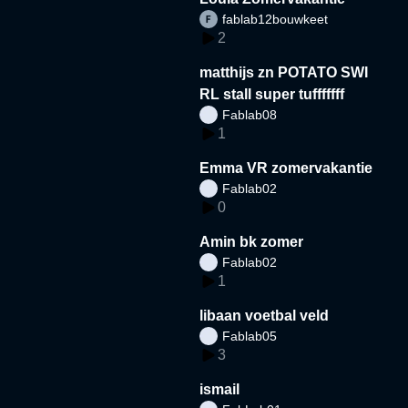
fablab12bouwkeet
2
matthijs zn POTATO SWI
RL stall super tufffffff
Fablab08
1
Emma VR zomervakantie
Fablab02
0
Amin bk zomer
Fablab02
1
libaan voetbal veld
Fablab05
3
ismail