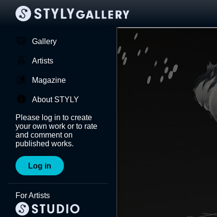
Gallery
Artists
Magazine
About STYLY
Please log in to create
your own work or to rate
and comment on
published works.
Log in
For Artists