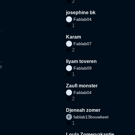
2
josephine bk
Fablab04
1
Karam
Fablab07
2
liyam toveren
t
Fablab09
1
Zaufi monster
Fablab04
2
Djeneah zomer
fablab13bouwkeet
1
Loula Zomervakantie