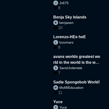
Jx675
8
Benja Sky Islands
benjasen
10
Lorenzo-HEe heE
lozomars
8
avans worlds greatest wo
rld in the world is the wor
SansUndertale
d
7
Sadie Spongebob World!
MoMIEducation
11
Yuce
Yuce