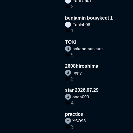
FabLab01
3
benjamin bouwkeet 1
Fablab06
1
TOKI
nakanomuseum
5
2608hiroshima
uppy
2
star 2026.07.29
oaaa000
4
practice
YSO93
3