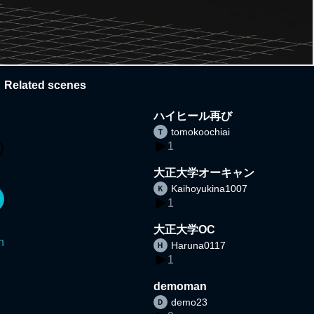
Related scenes
ハイヒール再び
tomokoochiai
1
大正大学オーキャン
Kaihoyukina1007
1
大正大学OC
n
Haruna0117
1
demoman
demo23